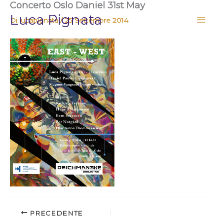
Concerto Oslo Daniel 31st May
Vai
Luca Pignata
al
Di
lucapignata
/
25 Settembre 2014
contenuto
PRECEDENTE