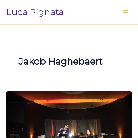
Vai
Luca Pignata
al
contenuto
Jakob Haghebaert