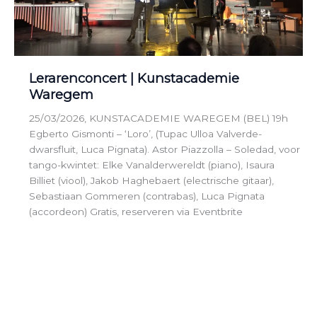
Lerarenconcert | Kunstacademie
Waregem
25/03/2026, KUNSTACADEMIE WAREGEM (BEL) 19h
Egberto Gismonti – ‘Loro’, (Tupac Ulloa Valverde-
dwarsfluit, Luca Pignata). Astor Piazzolla – Soledad, voor
tango-kwintet: Elke Vanalderwereldt (piano), Isaura
Billiet (viool), Jakob Haghebaert (electrische gitaar),
Sebastiaan Gommeren (contrabas), Luca Pignata
(accordeon) Gratis, reserveren via Eventbrite