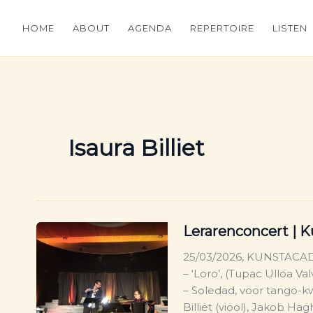
HOME
ABOUT
AGENDA
REPERTOIRE
LISTEN
Isaura Billiet
Lerarenconcert |
25/03/2026, KUNSTACA
– ‘Loro’, (Tupac Ulloa Va
– Soledad, voor tango-kw
Billiet (viool), Jakob Ha