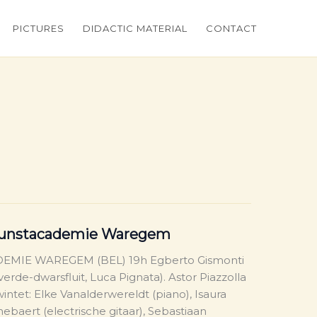
PICTURES
DIDACTIC MATERIAL
CONTACT
 Kunstacademie Waregem
DEMIE WAREGEM (BEL) 19h Egberto Gismonti
lverde-dwarsfluit, Luca Pignata). Astor Piazzolla
intet: Elke Vanalderwereldt (piano), Isaura
ghebaert (electrische gitaar), Sebastiaan