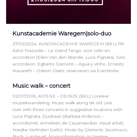
Kunstacademie Waregem|solo-duo
27/03/2024, KUNSTACADEMIE WAREGEM (BEL) 19h
Astor Piazzolla – Le Grand Tango, voor cello en
accordeon (Ellen Van den Brande, Luca Pignata). Solo
accordeon: Egberto Gismonti – Agua y vinho, Ernesto
Nazareth – Odeon Gratis, reserveren via Eventbrite
Music walk – concert
02/07/2016, ASTENE – DEINZE (BEL) Loreleie:
muziekwandeling. Music walk along de old Leie
river with three concerts in suggestive locations with
Luca Pignata, Duobaan (Barbara Ardenois –
accordionist, Anneleen de Causmaecker, visual artist),
Marijke Verlinden (cello). Music by Gismonti, Jacomucci,
Bach, Lundquist. More information on loreleie