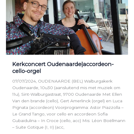
Kerkconcert Oudenaarde|accordeon-
cello-orgel
07/07/2024, OUDENAARDE (BEL) Walburgakerk
Oudenaarde, 10u30 (aansluitend mis met muziek om
11u), Sint-Walburgastraat, 9700 Oudenaarde Met Ellen
Van den brande (cello), Gert Amerlinck (orgel) en Luca
Pignata (accordeon) Voorprogramma: Astor Piazzolla –
Le Grand Tango, voor cello en accordeon Sofia
Gubaidulina – In Croce (cello, acc) Mis: Léon Boëllmann
– Suite Gotique (I, II) (acc,