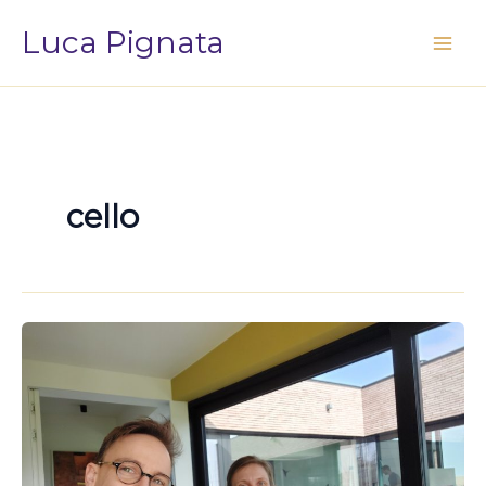
Vai
Luca Pignata
al
contenuto
cello