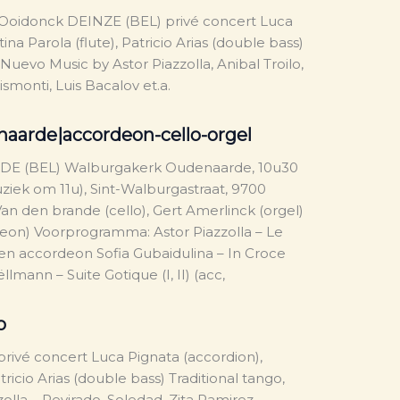
 Ooidonck DEINZE (BEL) privé concert Luca
ina Parola (flute), Patricio Arias (double bass)
Nuevo Music by Astor Piazzolla, Anibal Troilo,
smonti, Luis Bacalov et.a.
aarde|accordeon-cello-orgel
E (BEL) Walburgakerk Oudenaarde, 10u30
ziek om 11u), Sint-Walburgastraat, 9700
n den brande (cello), Gert Amerlinck (orgel)
eon) Voorprogramma: Astor Piazzolla – Le
 en accordeon Sofia Gubaidulina – In Croce
llmann – Suite Gotique (I, II) (acc,
o
privé concert Luca Pignata (accordion),
tricio Arias (double bass) Traditional tango,
lla – Revirado, Soledad, Zita Ramirez –