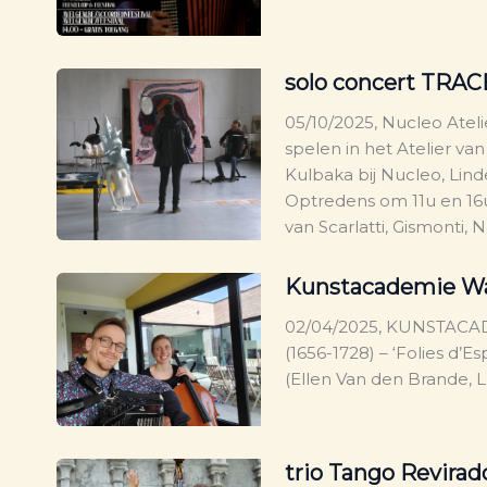
solo concert TRAC
05/10/2025, Nucleo Ateli
spelen in het Atelier v
Kulbaka bij Nucleo, Lind
Optredens om 11u en 16u,
van Scarlatti, Gismonti, 
Kunstacademie W
02/04/2025, KUNSTACAD
(1656-1728) – ‘Folies d’
(Ellen Van den Brande, Lu
trio Tango Revira