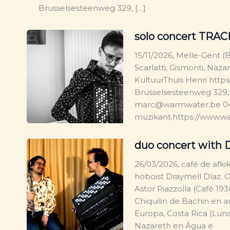
Brusselsesteenweg 329, […]
solo concert TRAC
15/11/2026, Melle-Gent 
Scarlatti, Gismonti, Naz
KultuurThuis Henri http
Brusselsesteenweg 329,
marc@warmwater.be 0478
muzikant.https://www.
duo concert with D
26/03/2026, café de afk
hoboist Draymell Díaz.
Astor Piazzolla (Café 19
Chiquilin de Bachin en
Europa, Costa Rica (Luna
Nazareth en Água e