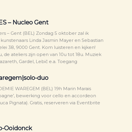
ES – Nucleo Gent
ers – Gent (BEL) Zondag 5 oktober zal ik
an kunstenaars Linda Jasmin Mayer en Sebastian
elei 38, 9000 Gent. Kom luisteren en kijken!
 de ateliers zijn open van 10u tot 18u. Muziek
Nazareth, Gardel, Lebič e.a. Toegang
aregem|solo-duo
EMIE WAREGEM (BEL) 19h Marin Marais
Espagne’, bewerking voor cello en accordeon
ca Pignata). Gratis, reserveren via Eventbrite
do-Ooidonck