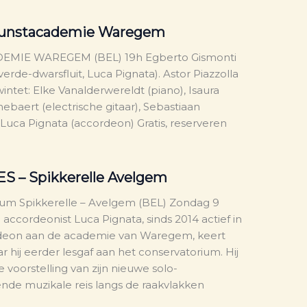
 Kunstacademie Waregem
DEMIE WAREGEM (BEL) 19h Egberto Gismonti
lverde-dwarsfluit, Luca Pignata). Astor Piazzolla
intet: Elke Vanalderwereldt (piano), Isaura
ghebaert (electrische gitaar), Sebastiaan
uca Pignata (accordeon) Gratis, reserveren
ES – Spikkerelle Avelgem
rum Spikkerelle – Avelgem (BEL) Zondag 9
accordeonist Luca Pignata, sinds 2014 actief in
deon aan de academie van Waregem, keert
 hij eerder lesgaf aan het conservatorium. Hij
 voorstelling van zijn nieuwe solo-
nde muzikale reis langs de raakvlakken