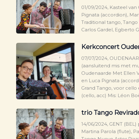
01/09/2024, Kasteel van
Pignata (accordion), Mart
Traditional tango, Tango 
Carlos Gardel, Egberto Gi
Kerkconcert Ouden
07/07/2024, OUDENAARD
(aansluitend mis met mu
Oudenaarde Met Ellen Va
en Luca Pignata (accord
Grand Tango, voor cello
(cello, acc) Mis: Léon Boë
trio Tango Revirad
14/06/2024, GENT (BEL) 
Martina Parola (flute), Pa
Tango Nuevo Astor Piazzo