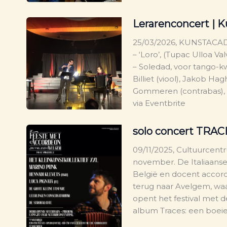
Lerarenconcert |
25/03/2026, KUNSTACA
– ‘Loro’, (Tupac Ulloa Va
– Soledad, voor tango-kw
Billiet (viool), Jakob Ha
Gommeren (contrabas), L
via Eventbrite
solo concert TRAC
09/11/2025, Cultuurcent
november. De Italiaanse 
België en docent accor
terug naar Avelgem, waar
opent het festival met de
album Traces: een boeie