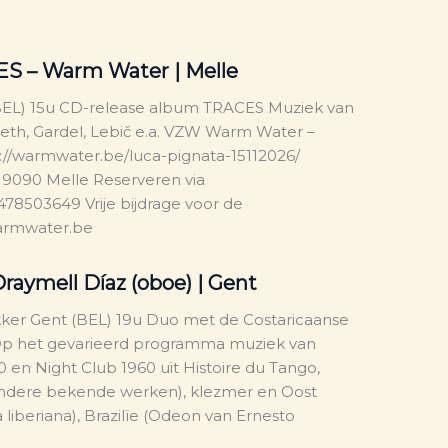
ES – Warm Water | Melle
(BEL) 15u CD-release album TRACES Muziek van
areth, Gardel, Lebič e.a. VZW Warm Water –
s://warmwater.be/luca-pignata-15112026/
 9090 Melle Reserveren via
503649 Vrije bijdrage voor de
warmwater.be
raymell Díaz (oboe) | Gent
ikker Gent (BEL) 19u Duo met de Costaricaanse
 Op het gevarieerd programma muziek van
30 en Night Club 1960 uit Histoire du Tango,
 andere bekende werken), klezmer en Oost
 liberiana), Brazilïe (Odeon van Ernesto