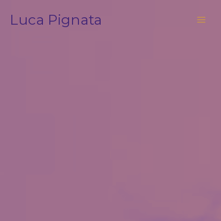
Vai
Luca Pignata
al
contenuto