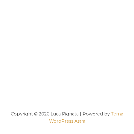
Copyright © 2026 Luca Pignata | Powered by
Tema
WordPress Astra