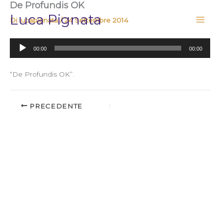
De Profundis OK
Vai
Luca Pignata
al
Di
lucapignata
/
24 Settembre 2014
contenuto
Audio
00:00
00:00
Player
“De Profundis OK”.
PRECEDENTE