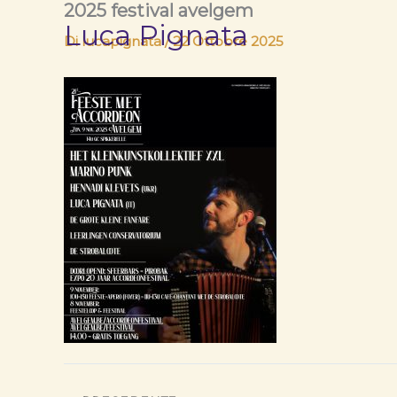
2025 festival avelgem
Vai
Luca Pignata
al
Di
lucapignata
/
22 Ottobre 2025
contenuto