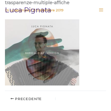
trasparenze-multiple-affiche
Vai
Luca Pignata
al
Di
lucapignata
/
21 Settembre 2019
contenuto
PRECEDENTE