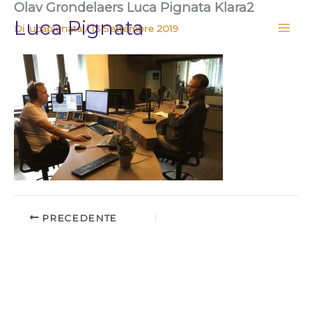
Olav Grondelaers Luca Pignata Klara2
Vai
Luca Pignata
al
Di
lucapignata
/
13 Settembre 2019
contenuto
PRECEDENTE