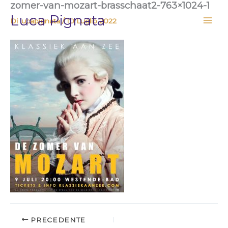
zomer-van-mozart-brasschaat2-763×1024-1
Vai
Luca Pignata
al
Di
lucapignata
/
10 Luglio 2022
contenuto
PRECEDENTE