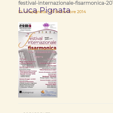
festival-internazionale-fisarmonica-20
Vai
Luca Pignata
al
Di
lucapignata
/
25 Settembre 2014
contenuto