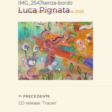
IMG_2547senza-bordo
Vai
Luca Pignata
al
Di
lucapignata
/
11 Settembre 2025
contenuto
PRECEDENTE
CD release: ‘Traces’